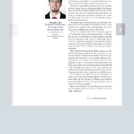
PROFESSIONAL AV 
&
 DIGITAL SIGNAGE  |  2019  
Illustration: iStock (2): FrankRamspott; Aluna1
Wie Displays, Projektoren 
und Co. die Digitalisierung 
ankurbeln
Partner