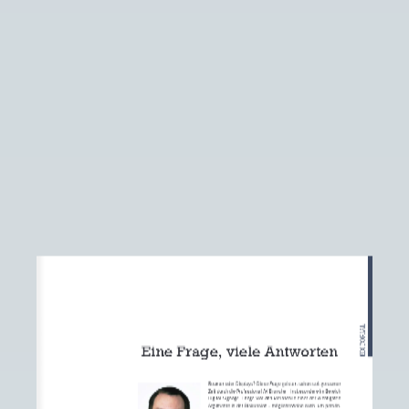
PROFESSIONAL AV  
2019
CHF 20.–
&
DIGITAL  SIGNAGE